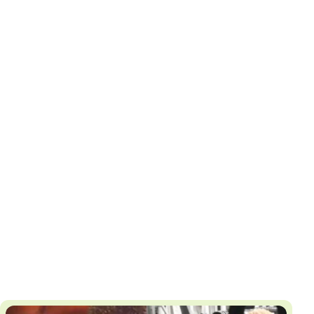
И
Т
К
У
Х
М
Ч
Н
Я