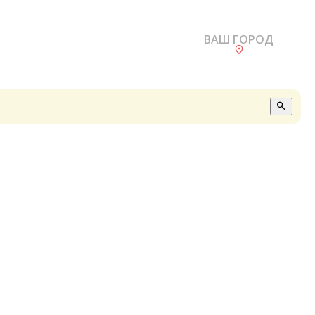
ВАШ ГОРОД
О
А
П
Б
В
Р
С
Е