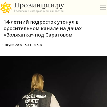
14-летний подросток утонул в
оросительном канале на дачах
«Волжанка» под Саратовом
1 августа 2025, 15:34
525
О
А
П
Б
В
Р