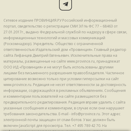
Сетевое издание ПРОВИНЦИЯ.РУ Российский информационный
портал, свидетельство о регистрации СМИ ЭЛ № ФС 77 – 68463 от
27.01.2017г., выдано Федеральной службой по надзору в сфере связи,
информационных технологий и массовых коммуникаций
(Роскомнадзор). Учредитель: Общество с ограниченной
ответственностью Издательский дом «Провинция». Главный редактор
сайта Лифанцев Дмитрий Евгеньевич. Исключительные права на
материалы, размещенные на сайте www.province.ru, принадлежат
ООО ИД «Провинция» и не могут быть использованы другими
лицами без письменного разрешения правообладателя. Частичное
цитирование возможно только при условии гиперссылки на сайт
www.province.ru. Редакция не несет ответственности за достоверность
информации, содержащейся в рекламных объявлениях. Сообщения
и комментарии пользователей на сайте размещаются без
предварительного редактирования. Редакция вправе удалить с сайта
указанные сообщения и комментарии, в случае если они нарушают
требования законодательства. E-mail - info@province.ru. Этот адрес
электронной почты защищен от спам-ботов. У вас должен быть
включен JavaScript для просмотра. Tел. +7 495 789 42 70. На