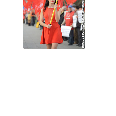
И
Т
К
У
Х
М
Ч
Н
Я