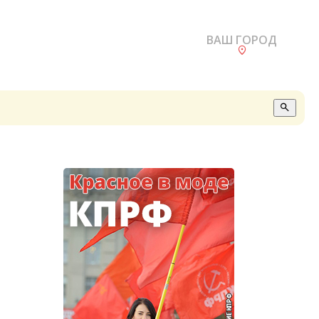
ВАШ ГОРОД
О
А
П
Б
В
Р
С
Е