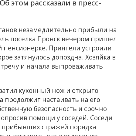
б этом рассказали в пресс-
ганов незамедлительно прибыли на
ель поселка Пронск вечером пришел
ей пенсионерке. Приятели устроили
орое затянулось допоздна. Хозяйка в
стречу и начала выпроваживать
ватил кухонный нож и открыто
та продолжит настаивать на его
обственную безопасность и срочно
опросив помощи у соседей. Соседи
, прибывших стражей порядка