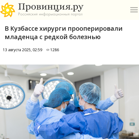
В Кузбассе хирурги прооперировали
младенца с редкой болезнью
13 августа 2025, 02:59
1286
О
А
П
Б
В
Р