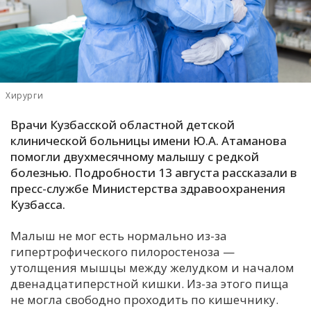
С
Е
И
Хирурги
Т
К
Врачи Кузбасской областной детской
клинической больницы имени Ю.А. Атаманова
помогли двухмесячному малышу с редкой
У
болезнью. Подробности 13 августа рассказали в
пресс-службе Министерства здравоохранения
Кузбасса.
Х
М
Малыш не мог есть нормально из-за
Ч
гипертрофического пилоростеноза —
Н
утолщения мышцы между желудком и началом
Я
двенадцатиперстной кишки. Из-за этого пища
не могла свободно проходить по кишечнику.