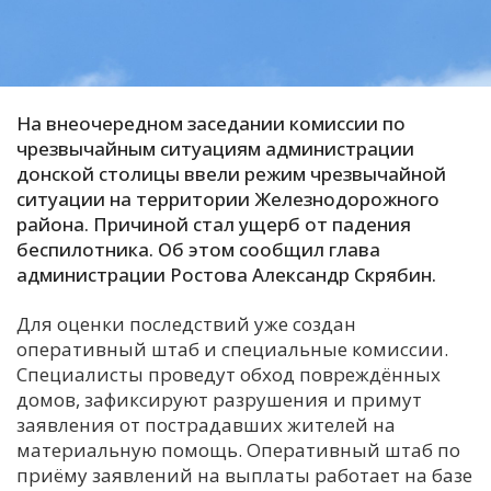
С
Е
На внеочередном заседании комиссии по
И
чрезвычайным ситуациям администрации
Т
донской столицы ввели режим чрезвычайной
К
ситуации на территории Железнодорожного
района. Причиной стал ущерб от падения
беспилотника. Об этом сообщил глава
У
администрации Ростова Александр Скрябин.
Х
Для оценки последствий уже создан
оперативный штаб и специальные комиссии.
М
Специалисты проведут обход повреждённых
Ч
домов, зафиксируют разрушения и примут
Н
заявления от пострадавших жителей на
Я
материальную помощь. Оперативный штаб по
приёму заявлений на выплаты работает на базе