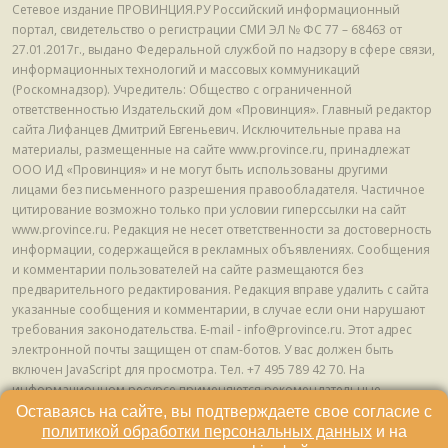
Сетевое издание ПРОВИНЦИЯ.РУ Российский информационный
портал, свидетельство о регистрации СМИ ЭЛ № ФС 77 – 68463 от
27.01.2017г., выдано Федеральной службой по надзору в сфере связи,
информационных технологий и массовых коммуникаций
(Роскомнадзор). Учредитель: Общество с ограниченной
ответственностью Издательский дом «Провинция». Главный редактор
сайта Лифанцев Дмитрий Евгеньевич. Исключительные права на
материалы, размещенные на сайте www.province.ru, принадлежат
ООО ИД «Провинция» и не могут быть использованы другими
лицами без письменного разрешения правообладателя. Частичное
цитирование возможно только при условии гиперссылки на сайт
www.province.ru. Редакция не несет ответственности за достоверность
информации, содержащейся в рекламных объявлениях. Сообщения
и комментарии пользователей на сайте размещаются без
предварительного редактирования. Редакция вправе удалить с сайта
указанные сообщения и комментарии, в случае если они нарушают
требования законодательства. E-mail - info@province.ru. Этот адрес
электронной почты защищен от спам-ботов. У вас должен быть
включен JavaScript для просмотра. Tел. +7 495 789 42 70. На
информационном ресурсе применяются рекомендательные
технологии (информационные технологии предоставления
Оставаясь на сайте, вы подтверждаете свое согласие с
информации на основе сбора, систематизации и анализа сведений,
политикой обработки персональных данных
и на