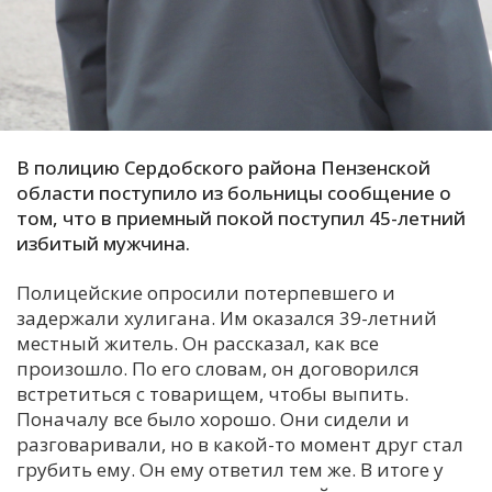
С
Е
И
Т
В полицию Сердобского района Пензенской
К
области поступило из больницы сообщение о
том, что в приемный покой поступил 45-летний
избитый мужчина.
У
Полицейские опросили потерпевшего и
задержали хулигана. Им оказался 39-летний
Х
местный житель. Он рассказал, как все
М
произошло. По его словам, он договорился
Ч
встретиться с товарищем, чтобы выпить.
Поначалу все было хорошо. Они сидели и
Н
разговаривали, но в какой-то момент друг стал
Я
грубить ему. Он ему ответил тем же. В итоге у