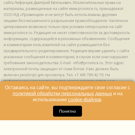
сайта Лифанцев Дмитрий Евгеньевич. Исключительные права на
материалы, размещенные на сайте www.province.ru, принадлежат
ООО ИД «Провинция» и не могут быть использованы другими
лицами без письменного разрешения правообладателя. Частичное
цитирование возможно только при условии гиперссылки на сайт
www.province.ru. Редакция не несет ответственности за достоверность
информации, содержащейся в рекламных объявлениях. Сообщения
и комментарии пользователей на сайте размещаются без
предварительного редактирования. Редакция вправе удалить с сайта
указанные сообщения и комментарии, в случае если они нарушают
требования законодательства. E-mail - info@province.ru. Этот адрес
электронной почты защищен от спам-ботов. У вас должен быть
включен JavaScript для просмотра. Tел. +7 495 789 42 70. На
информационном ресурсе применяются рекомендательные
технологии (информационные технологии предоставления
Оставаясь на сайте, вы подтверждаете свое согласие с
информации на основе сбора, систематизации и анализа сведений,
политикой обработки персональных данных
и на
относящихся к предпочтениям пользователей сети "Интернет",
использование
cookie-файлов
.
находящихся на территории Российской Федерации) © ООО ИД
16
«Провинция», 2013 - 2024г.
Понятно