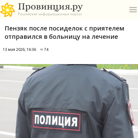
Пензяк после посиделок с приятелем
отправился в больницу на лечение
13 мая 2026, 16:36
74
О
А
П
Б
В
Р