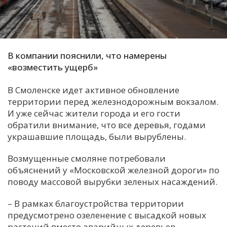
С
Е
В компании пояснили, что намерены
И
«возместить ущерб»
Т
К
В Смоленске идет активное обновление
территории перед железнодорожным вокзалом.
И уже сейчас жители города и его гости
У
обратили внимание, что все деревья, годами
украшавшие площадь, были вырублены.
Х
Возмущенные смоляне потребовали
М
объяснений у «Московской железной дороги» по
Ч
поводу массовой вырубки зеленых насаждений.
Н
–
В рамках благоустройства территории
Я
предусмотрено озеленение с высадкой новых
растений вместо аварийных деревьев, –