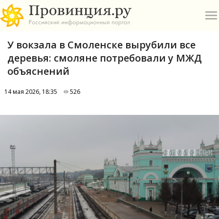
У вокзала в Смоленске вырубили все
деревья: смоляне потребовали у МЖД
объяснений
14 мая 2026, 18:35
526
О
А
П
Б
В
Р