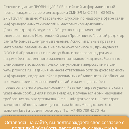
Сетевое издание ПРОВИНЦИЯ.РУ Российский информационный
портал, свидетельство о регистрации СМИ ЭЛ № ФС 77 – 68463 от
27.01.2017г., выдано Федеральной службой по надзору в сфере связи,
информационных технологий и массовых коммуникаций
(Роскомнадзор). Учредитель: Общество с ограниченной
ответственностью Издательский дом «Провинция». Главный редактор
сайта Лифанцев Дмитрий Евгеньевич. Исключительные права на
материалы, размещенные на сайте www.province.ru, принадлежат
ООО ИД «Провинция» и не могут быть использованы другими
лицами без письменного разрешения правообладателя. Частичное
цитирование возможно только при условии гиперссылки на сайт
www.province.ru. Редакция не несет ответственности за достоверность
информации, содержащейся в рекламных объявлениях. Сообщения
и комментарии пользователей на сайте размещаются без
предварительного редактирования. Редакция вправе удалить с сайта
указанные сообщения и комментарии, в случае если они нарушают
требования законодательства. E-mail - info@province.ru. Этот адрес
электронной почты защищен от спам-ботов. У вас должен быть
включен JavaScript для просмотра. Tел. +7 495 789 42 70. На
информационном ресурсе применяются рекомендательные
технологии (информационные технологии предоставления
Оставаясь на сайте, вы подтверждаете свое согласие с
информации на основе сбора, систематизации и анализа сведений,
политикой обработки персональных данных
и на