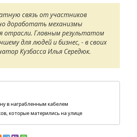
атную связь от участников
но доработать механизмы
я отрасли. Главным результатом
шему для людей и бизнес, - в своих
натор Кузбасса Илья Середюк.
ину в награбленным кабелем
в, которые матерились на улице