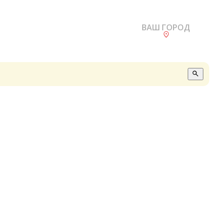
ВАШ ГОРОД
О
А
П
Б
В
Р
С
Е