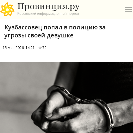
Кузбассовец попал в полицию за
угрозы своей девушке
15 мая 2026, 14:21
72
О
А
П
Б
В
Р