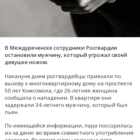
С
Е
И
Т
В Междуреченске сотрудники Росгвардии
К
остановили мужчину, который угрожал своей
девушке ножом.
У
Накануне днем росгвардейцы приехали по
вызову к многоквартирному дому на проспекте
50 лет Комсомола, где 26-летняя женщина
Х
сообщила о нападении. В квартире они
М
задержали 34-летнего мужчину, который был
Ч
пьян.
Н
По имеющейся информации, пара поссорилась
Я
из-за денег во время совместного употребления
алкоголя. Во время ссоры мужчина взял