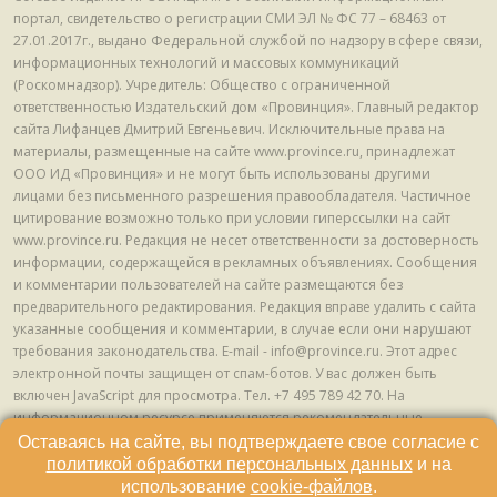
портал, свидетельство о регистрации СМИ ЭЛ № ФС 77 – 68463 от
27.01.2017г., выдано Федеральной службой по надзору в сфере связи,
информационных технологий и массовых коммуникаций
(Роскомнадзор). Учредитель: Общество с ограниченной
ответственностью Издательский дом «Провинция». Главный редактор
сайта Лифанцев Дмитрий Евгеньевич. Исключительные права на
материалы, размещенные на сайте www.province.ru, принадлежат
ООО ИД «Провинция» и не могут быть использованы другими
лицами без письменного разрешения правообладателя. Частичное
цитирование возможно только при условии гиперссылки на сайт
www.province.ru. Редакция не несет ответственности за достоверность
информации, содержащейся в рекламных объявлениях. Сообщения
и комментарии пользователей на сайте размещаются без
предварительного редактирования. Редакция вправе удалить с сайта
указанные сообщения и комментарии, в случае если они нарушают
требования законодательства. E-mail - info@province.ru. Этот адрес
электронной почты защищен от спам-ботов. У вас должен быть
включен JavaScript для просмотра. Tел. +7 495 789 42 70. На
информационном ресурсе применяются рекомендательные
технологии (информационные технологии предоставления
Оставаясь на сайте, вы подтверждаете свое согласие с
информации на основе сбора, систематизации и анализа сведений,
политикой обработки персональных данных
и на
относящихся к предпочтениям пользователей сети "Интернет",
использование
cookie-файлов
.