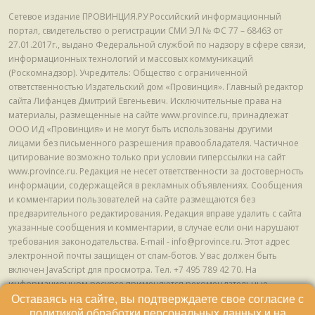
Сетевое издание ПРОВИНЦИЯ.РУ Российский информационный
портал, свидетельство о регистрации СМИ ЭЛ № ФС 77 – 68463 от
27.01.2017г., выдано Федеральной службой по надзору в сфере связи,
информационных технологий и массовых коммуникаций
(Роскомнадзор). Учредитель: Общество с ограниченной
ответственностью Издательский дом «Провинция». Главный редактор
сайта Лифанцев Дмитрий Евгеньевич. Исключительные права на
материалы, размещенные на сайте www.province.ru, принадлежат
ООО ИД «Провинция» и не могут быть использованы другими
лицами без письменного разрешения правообладателя. Частичное
цитирование возможно только при условии гиперссылки на сайт
www.province.ru. Редакция не несет ответственности за достоверность
информации, содержащейся в рекламных объявлениях. Сообщения
и комментарии пользователей на сайте размещаются без
предварительного редактирования. Редакция вправе удалить с сайта
указанные сообщения и комментарии, в случае если они нарушают
требования законодательства. E-mail - info@province.ru. Этот адрес
электронной почты защищен от спам-ботов. У вас должен быть
включен JavaScript для просмотра. Tел. +7 495 789 42 70. На
информационном ресурсе применяются рекомендательные
технологии (информационные технологии предоставления
Оставаясь на сайте, вы подтверждаете свое согласие с
информации на основе сбора, систематизации и анализа сведений,
политикой обработки персональных данных
и на