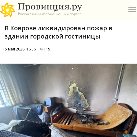
В Коврове ликвидирован пожар в
здании городской гостиницы
15 мая 2026, 16:36
119
О
А
П
Б
В
Р