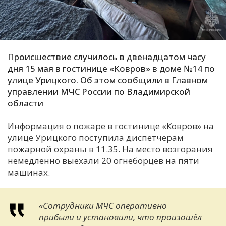
С
Е
Происшествие случилось в двенадцатом часу
И
дня 15 мая в гостинице «Ковров» в доме №14 по
Т
улице Урицкого. Об этом сообщили в Главном
К
управлении МЧС России по Владимирской
области
У
Информация о пожаре в гостинице «Ковров» на
улице Урицкого поступила диспетчерам
Х
пожарной охраны в 11.35. На место возгорания
немедленно выехали 20 огнеборцев на пяти
М
машинах.
Ч
Н
Я
«Сотрудники МЧС оперативно
прибыли и установили, что произошёл