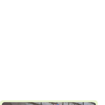
И
Т
К
У
Х
М
Ч
Н
Я