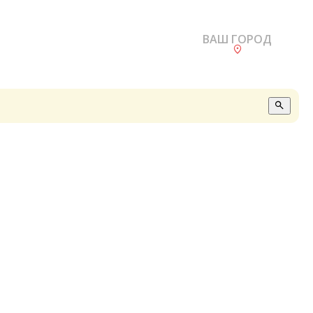
ВАШ ГОРОД
О
А
П
Б
В
Р
С
Е