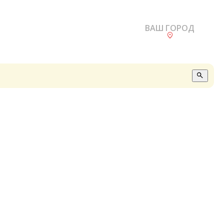
ВАШ ГОРОД
О
А
П
Б
В
Р
С
Е