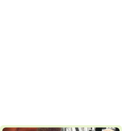
И
Т
К
У
Х
М
Ч
Н
Я