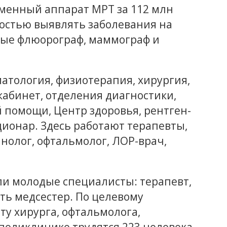
еменный аппарат МРТ за 112 млн
ностью выявлять заболевания на
вые флюорограф, маммограф и
матология, физиотерапия, хирургия,
абинет, отделения диагностики,
 помощи, Центр здоровья, рентген-
ционар. Здесь работают терапевты,
инолог, офтальмолог, ЛОР-врач,
ли молодые специалисты: терапевт,
ть медсестер. По целевому
ту хирурга, офтальмолога,
 поликлинике трудятся 223 человека,