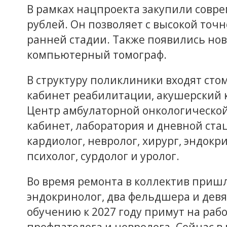
В рамках нацпроекта закупили совр
рублей. Он позволяет с высокой точ
ранней стадии. Также появились но
компьютерный томограф.
В структуру поликлиники входят сто
кабинет реабилитации, акушерский к
Центр амбулаторной онкологической
кабинет, лаборатория и дневной ста
кардиолог, невролог, хирург, эндокр
психолог, сурдолог и уролог.
Во время ремонта в коллектив приш
эндокринолог, два фельдшера и девя
обучению к 2027 году примут на рабо
профпатолога и невролога. Сейчас в