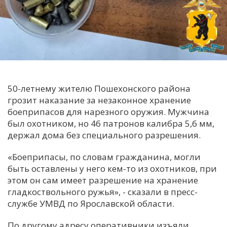
С
Е
И
Т
К
50-летнему жителю Пошехонского района
грозит наказание за незаконное хранение
боеприпасов для нарезного оружия. Мужчина
У
был охотником, но 46 патронов калибра 5,6 мм,
держал дома без специального разрешения.
Х
«Боеприпасы, по словам гражданина, могли
М
быть оставлены у него кем-то из охотников, при
Ч
этом он сам имеет разрешение на хранение
гладкоствольного ружья», - сказали в пресс-
Н
службе УМВД по Ярославской области.
Я
По другому адресу оперативники изъяли