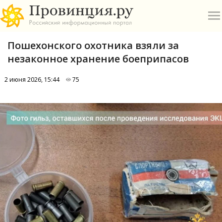
Пошехонского охотника взяли за
незаконное хранение боеприпасов
2 июня 2026, 15:44
75
О
А
П
Б
В
Р