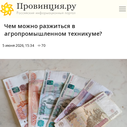
Чем можно разжиться в
агропромышленном техникуме?
5 июня 2026, 15:34
70
О
А
П
Б
В
Р