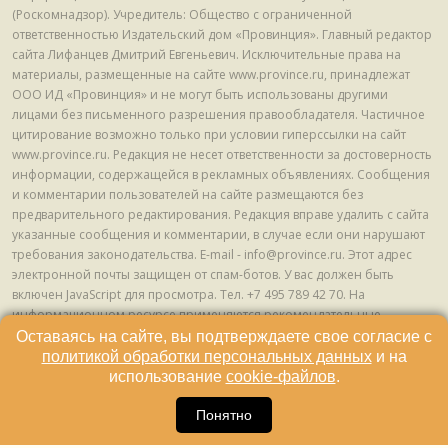
(Роскомнадзор). Учредитель: Общество с ограниченной
ответственностью Издательский дом «Провинция». Главный редактор
сайта Лифанцев Дмитрий Евгеньевич. Исключительные права на
материалы, размещенные на сайте www.province.ru, принадлежат
ООО ИД «Провинция» и не могут быть использованы другими
лицами без письменного разрешения правообладателя. Частичное
цитирование возможно только при условии гиперссылки на сайт
www.province.ru. Редакция не несет ответственности за достоверность
информации, содержащейся в рекламных объявлениях. Сообщения
и комментарии пользователей на сайте размещаются без
предварительного редактирования. Редакция вправе удалить с сайта
указанные сообщения и комментарии, в случае если они нарушают
требования законодательства. E-mail - info@province.ru. Этот адрес
электронной почты защищен от спам-ботов. У вас должен быть
включен JavaScript для просмотра. Tел. +7 495 789 42 70. На
информационном ресурсе применяются рекомендательные
технологии (информационные технологии предоставления
Оставаясь на сайте, вы подтверждаете свое согласие с
информации на основе сбора, систематизации и анализа сведений,
политикой обработки персональных данных
и на
относящихся к предпочтениям пользователей сети "Интернет",
использование
cookie-файлов
.
находящихся на территории Российской Федерации) © ООО ИД
16
«Провинция», 2013 - 2024г.
Понятно