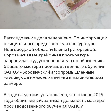
С
Е
И
Т
Расследование дела завершено. По информации
К
официального представителя прокуратуры
Новгородской области Елены Григорьевой,
Боровичская межрайонная прокуратура
У
направила в суд уголовное дело по обвинению
бывшего мастера производственного обучения
ОАПОУ «Боровичский агропромышленный
Х
техникум» в получение взятки в значительном
М
размере.
Ч
В ходе следствия установлено, что в июне 2025
Н
года обвиняемый, занимая должность мастера
Я
производственного обучения ОАПОУ