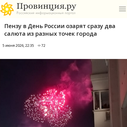
Пензу в День России озарят сразу два
салюта из разных точек города
5 июня 2026, 22:35
72
О
А
П
Б
В
Р