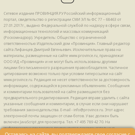
Сетевое издание ПРОВИНЦИЯ.РУ Российский информационный
портал, свидетельство о регистрации СМИ ЭЛ № ФС 77 – 68463 от
27.01.2017г., выдано Федеральной службой по надзору в сфере связи,
информационных технологий и массовых коммуникаций
(Роскомнадзор). Учредитель: Общество с ограниченной
ответственностью Издательский дом «Провинция». Главный редактор
сайта Лифанцев Дмитрий Евгеньевич. Исключительные права на
материалы, размещенные на сайте www.province.ru, принадлежат
ООО ИД «Провинция» и не могут быть использованы другими
лицами без письменного разрешения правообладателя. Частичное
цитирование возможно только при условии гиперссылки на сайт
www.province.ru. Редакция не несет ответственности за достоверность
информации, содержащейся в рекламных объявлениях. Сообщения
и комментарии пользователей на сайте размещаются без
предварительного редактирования. Редакция вправе удалить с сайта
указанные сообщения и комментарии, в случае если они нарушают
требования законодательства. E-mail - info@province.ru. Этот адрес
электронной почты защищен от спам-ботов. У вас должен быть
включен JavaScript для просмотра. Tел. +7 495 789 42 70. На
информационном ресурсе применяются рекомендательные
технологии (информационные технологии предоставления
Оставаясь на сайте, вы подтверждаете свое согласие с