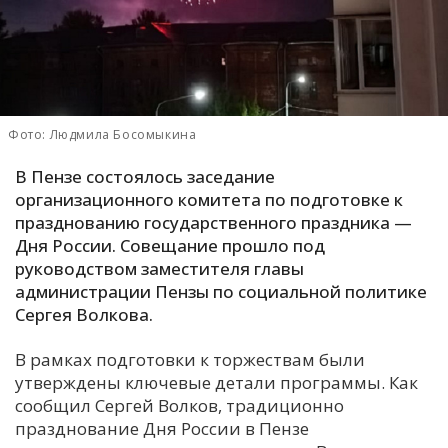
С
Е
И
Фото: Людмила Босомыкина
Т
К
В Пензе состоялось заседание
организационного комитета по подготовке к
празднованию государственного праздника —
У
Дня России. Совещание прошло под
руководством заместителя главы
администрации Пензы по социальной политике
Х
Сергея Волкова.
М
Ч
В рамках подготовки к торжествам были
Н
утверждены ключевые детали программы. Как
сообщил Сергей Волков, традиционно
Я
празднование Дня России в Пензе