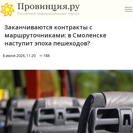
Заканчиваются контракты с
маршруточниками: в Смоленске
наступит эпоха пешеходов?
8 июня 2026, 11:20
188
О
А
П
Б
В
Р