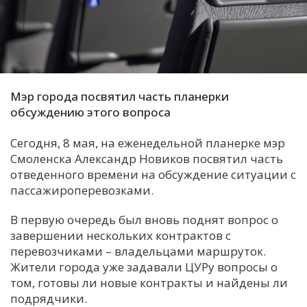
С
Е
И
Мэр города посвятил часть планерки
Т
обсуждению этого вопроса
К
Сегодня, 8 мая, на еженедельной планерке мэр
Смоленска Александр Новиков посвятил часть
У
отведенного времени на обсуждение ситуации с
пассажироперевозками.
Х
В первую очередь был вновь поднят вопрос о
М
завершении нескольких контрактов с
Ч
перевозчиками – владельцами маршруток.
Н
Жители города уже задавали ЦУРу вопросы о
Я
том, готовы ли новые контракты и найдены ли
подрядчики.