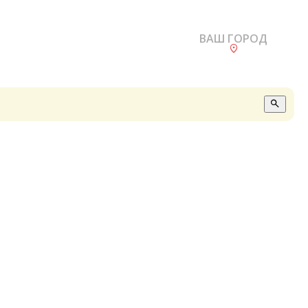
ВАШ ГОРОД
О
А
П
Б
В
Р
С
Е