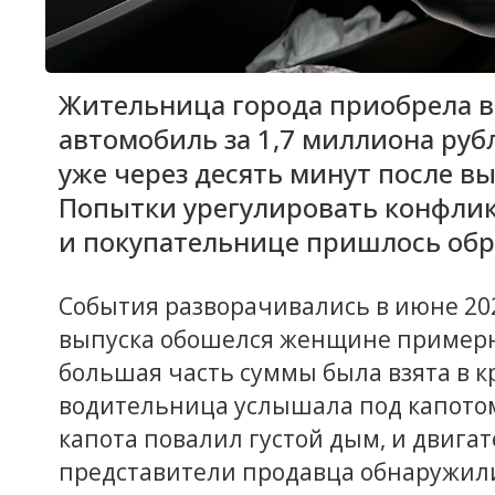
Жительница города приобрела 
автомобиль за 1,7 миллиона руб
уже через десять минут после вы
Попытки урегулировать конфлик
и покупательнице пришлось обра
События разворачивались в июне 202
выпуска обошелся женщине примерно
большая часть суммы была взята в кр
водительница услышала под капотом 
капота повалил густой дым, и двига
представители продавца обнаружили