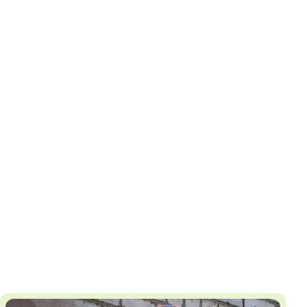
И
Т
К
У
Х
М
Ч
Н
Я