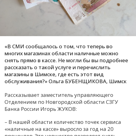
С
Е
И
Т
«В СМИ сообщалось о том, что теперь во
К
многих магазинах области наличные можно
снять прямо в кассе. Не могли бы вы подробнее
рассказать о такой услуге и перечислить
У
магазины в Шимске, где есть этот вид
обслуживания?» Ольга БУБЕНЩИКОВА, Шимск
Х
Рассказывает заместитель управляющего
М
Отделением по Новгородской области СЗГУ
Ч
Банка России Игорь ЖУКОВ:
Н
– В нашей области количество точек сервиса
Я
«наличные на кассе» выросло за год на 20
процентов. Это новшество позволяет снять