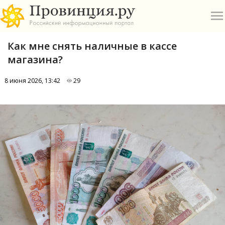
Как мне снять наличные в кассе
магазина?
8 июня 2026, 13:42
29
О
А
П
Б
В
Р