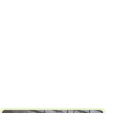
И
Т
К
У
Х
М
Ч
Н
Я