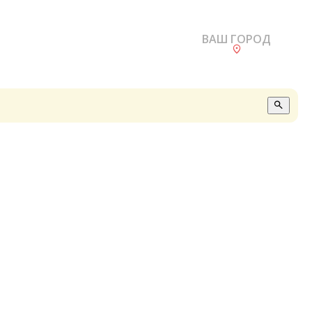
ВАШ ГОРОД
О
А
П
Б
В
Р
С
Е