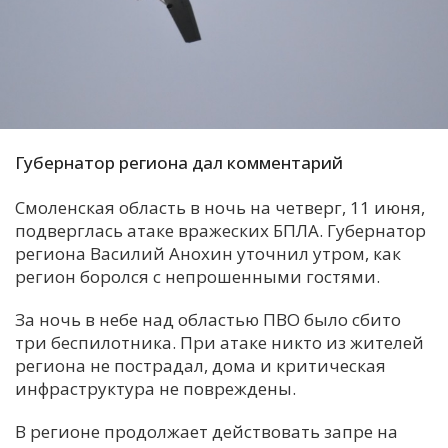
С
Е
И
Т
Губернатор региона дал комментарий
К
Смоленская область в ночь на четверг, 11 июня,
подверглась атаке вражеских БПЛА. Губернатор
У
региона Василий Анохин уточнил утром, как
регион боролся с непрошенными гостями.
Х
За ночь в небе над областью ПВО было сбито
М
три беспилотника. При атаке никто из жителей
Ч
региона не пострадал, дома и критическая
Н
инфраструктура не повреждены.
Я
В регионе продолжает действовать запре на