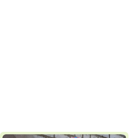
И
Т
К
У
Х
М
Ч
Н
Я