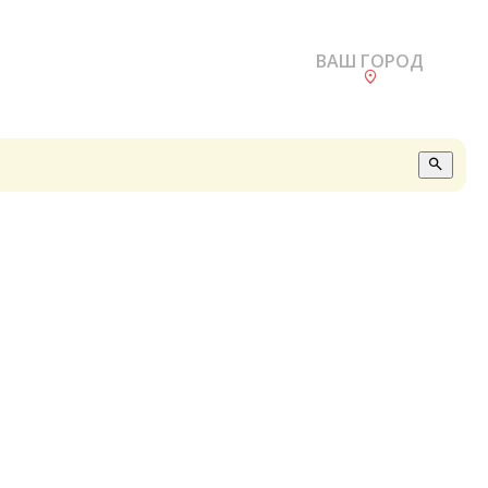
ВАШ ГОРОД
О
А
П
Б
В
Р
С
Е