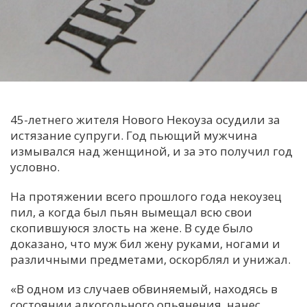
С
Е
И
Т
К
45-летнего жителя Нового Некоуза осудили за
истязание супруги. Год пьющий мужчина
измывался над женщиной, и за это получил год
У
условно.
На протяжении всего прошлого года некоузец
Х
пил, а когда был пьян вымещал всю свои
М
скопившуюся злость на жене. В суде было
Ч
доказано, что муж бил жену руками, ногами и
различными предметами, оскорблял и унижал.
Н
Я
«В одном из случаев обвиняемый, находясь в
состоянии алкогольного опьянения, нанес