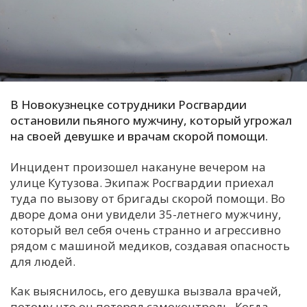
С
Е
И
Т
В Новокузнецке сотрудники Росгвардии
К
остановили пьяного мужчину, который угрожал
на своей девушке и врачам скорой помощи.
У
Инцидент произошел накануне вечером на
улице Кутузова. Экипаж Росгвардии приехал
туда по вызову от бригады скорой помощи. Во
Х
дворе дома они увидели 35-летнего мужчину,
М
который вел себя очень странно и агрессивно
Ч
рядом с машиной медиков, создавая опасность
для людей.
Н
Я
Как выяснилось, его девушка вызвала врачей,
потому что он потерял самоконтроль. Когда