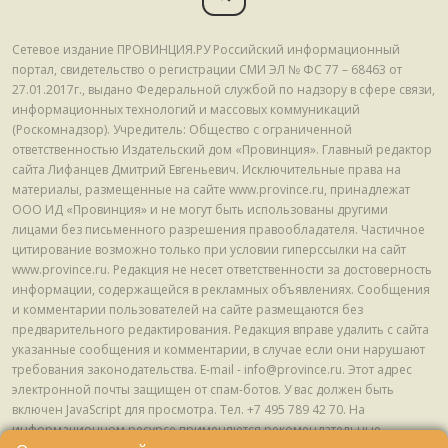
Сетевое издание ПРОВИНЦИЯ.РУ Российский информационный
портал, свидетельство о регистрации СМИ ЭЛ № ФС 77 – 68463 от
27.01.2017г., выдано Федеральной службой по надзору в сфере связи,
информационных технологий и массовых коммуникаций
(Роскомнадзор). Учредитель: Общество с ограниченной
ответственностью Издательский дом «Провинция». Главный редактор
сайта Лифанцев Дмитрий Евгеньевич. Исключительные права на
материалы, размещенные на сайте www.province.ru, принадлежат
ООО ИД «Провинция» и не могут быть использованы другими
лицами без письменного разрешения правообладателя. Частичное
цитирование возможно только при условии гиперссылки на сайт
www.province.ru. Редакция не несет ответственности за достоверность
информации, содержащейся в рекламных объявлениях. Сообщения
и комментарии пользователей на сайте размещаются без
предварительного редактирования. Редакция вправе удалить с сайта
указанные сообщения и комментарии, в случае если они нарушают
требования законодательства. E-mail - info@province.ru. Этот адрес
электронной почты защищен от спам-ботов. У вас должен быть
включен JavaScript для просмотра. Tел. +7 495 789 42 70. На
информационном ресурсе применяются рекомендательные