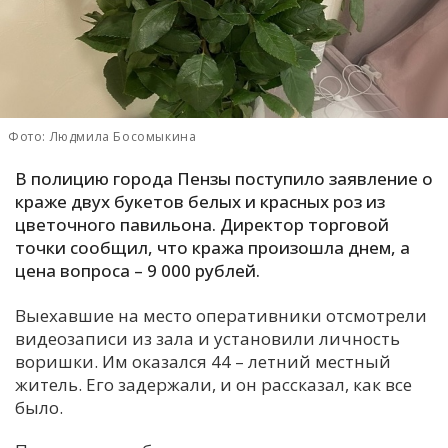
С
Е
И
Фото: Людмила Босомыкина
Т
К
В полицию города Пензы поступило заявление о
краже двух букетов белых и красных роз из
цветочного павильона. Директор торговой
У
точки сообщил, что кража произошла днем, а
цена вопроса – 9 000 рублей.
Х
Выехавшие на место оперативники отсмотрели
М
видеозаписи из зала и установили личность
Ч
воришки. Им оказался 44 – летний местный
Н
житель. Его задержали, и он рассказал, как все
Я
было.