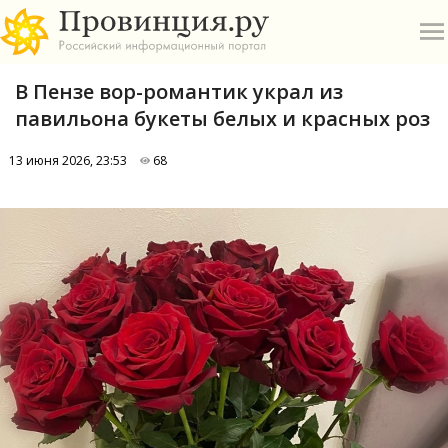
В Пензе вор-романтик украл из
павильона букеты белых и красных роз
13 июня 2026, 23:53
68
О
А
П
Б
В
Р