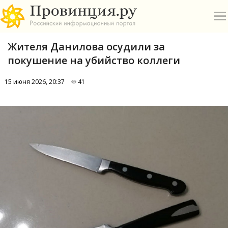
Жителя Данилова осудили за
покушение на убийство коллеги
15 июня 2026, 20:37
41
О
А
П
Б
В
Р