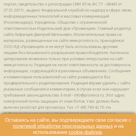
портал, свидетельство о регистрации СМИ ЭЛ № ФС 77 – 68463 от
27.01.2017г., выдано Федеральной службой по надзору в сфере связи,
информационных технологий и массовых коммуникаций
(Роскомнадзор). Учредитель: Общество с ограниченной
ответственностью Издательский дом «Провинция». Главный редактор
сайта Лифанцев Дмитрий Евгеньевич. Исключительные права на
материалы, размещенные на сайте www.province.ru, принадлежат
ООО ИД «Провинция» и не могут быть использованы другими
лицами без письменного разрешения правообладателя. Частичное
цитирование возможно только при условии гиперссылки на сайт
www.province.ru. Редакция не несет ответственности за достоверность
информации, содержащейся в рекламных объявлениях. Сообщения
и комментарии пользователей на сайте размещаются без
предварительного редактирования. Редакция вправе удалить с сайта
указанные сообщения и комментарии, в случае если они нарушают
требования законодательства. E-mail - info@province.ru. Этот адрес
электронной почты защищен от спам-ботов. У вас должен быть
включен JavaScript для просмотра. Tел. +7 495 789 42 70. На
информационном ресурсе применяются рекомендательные
технологии (информационные технологии предоставления
Оставаясь на сайте, вы подтверждаете свое согласие с
информации на основе сбора, систематизации и анализа сведений,
политикой обработки персональных данных
и на
относящихся к предпочтениям пользователей сети "Интернет",
использование
cookie-файлов
.