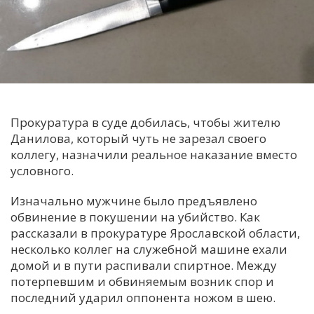
С
Е
И
Т
К
Прокуратура в суде добилась, чтобы жителю
Данилова, который чуть не зарезал своего
коллегу, назначили реальное наказание вместо
У
условного.
Изначально мужчине было предъявлено
Х
обвинение в покушении на убийство. Как
М
рассказали в прокуратуре Ярославской области,
Ч
несколько коллег на служебной машине ехали
домой и в пути распивали спиртное. Между
Н
потерпевшим и обвиняемым возник спор и
Я
последний ударил оппонента ножом в шею.