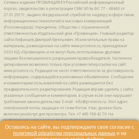
Сетевое издание ПРОВИНЦИЯ.РУ Российский информационный
портал, свидетельство о регистрации СМИ ЭЛ № ФС 77 – 68463 от
27.01.2017г., выдано Федеральной службой по надзору в сфере связи,
информационных технологий и массовых коммуникаций
(Роскомнадзор). Учредитель: Общество с ограниченной
ответственностью Издательский дом «Провинция». Главный редактор
сайта Лифанцев Дмитрий Евгеньевич. Исключительные права на
материалы, размещенные на сайте www.province.ru, принадлежат
ООО ИД «Провинция» и не могут быть использованы другими
лицами без письменного разрешения правообладателя. Частичное
цитирование возможно только при условии гиперссылки на сайт
www.province.ru. Редакция не несет ответственности за достоверность
информации, содержащейся в рекламных объявлениях. Сообщения
и комментарии пользователей на сайте размещаются без
предварительного редактирования. Редакция вправе удалить с сайта
указанные сообщения и комментарии, в случае если они нарушают
требования законодательства. E-mail - info@province.ru. Этот адрес
электронной почты защищен от спам-ботов. У вас должен быть
включен JavaScript для просмотра. Tел. +7 495 789 42 70. На
информационном ресурсе применяются рекомендательные
технологии (информационные технологии предоставления
Оставаясь на сайте, вы подтверждаете свое согласие с
информации на основе сбора, систематизации и анализа сведений,
политикой обработки персональных данных
и на
относящихся к предпочтениям пользователей сети "Интернет",