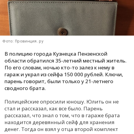
С
Е
И
Фото: Провинция. ру
Т
К
В полицию города Кузнецка Пензенской
области обратился 35-летний местный житель.
По его словам, ночью кто-то залез к нему в
У
гараж и украл из сейфа 150 000 рублей. Ключи,
парень говорит, были только у 21-летнего
сводного брата.
Х
М
Полицейские опросили юношу. Юлить он не
Ч
стал и рассказал, как все было. Парень
Н
рассказал, что знал о том, что в гараже брата
Я
находится деревянный сейф для хранения
денег. Тогда он взял у отца второй комплект