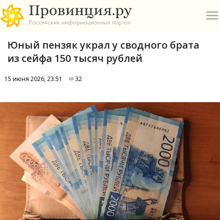
Юный пензяк украл у сводного брата
из сейфа 150 тысяч рублей
15 июня 2026, 23:51
32
О
А
П
Б
В
Р