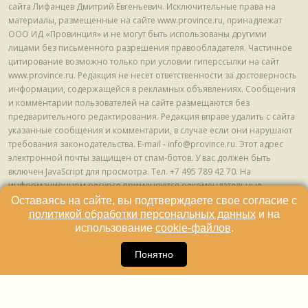
сайта Лифанцев Дмитрий Евгеньевич. Исключительные права на
материалы, размещенные на сайте www.province.ru, принадлежат
ООО ИД «Провинция» и не могут быть использованы другими
лицами без письменного разрешения правообладателя. Частичное
цитирование возможно только при условии гиперссылки на сайт
www.province.ru. Редакция не несет ответственности за достоверность
информации, содержащейся в рекламных объявлениях. Сообщения
и комментарии пользователей на сайте размещаются без
предварительного редактирования. Редакция вправе удалить с сайта
указанные сообщения и комментарии, в случае если они нарушают
требования законодательства. E-mail - info@province.ru. Этот адрес
электронной почты защищен от спам-ботов. У вас должен быть
включен JavaScript для просмотра. Tел. +7 495 789 42 70. На
информационном ресурсе применяются рекомендательные
технологии (информационные технологии предоставления
Оставаясь на сайте, вы подтверждаете свое согласие с
информации на основе сбора, систематизации и анализа сведений,
политикой обработки персональных данных
и на
относящихся к предпочтениям пользователей сети "Интернет",
использование
cookie-файлов
.
находящихся на территории Российской Федерации) © ООО ИД
16
«Провинция», 2013 - 2024г.
Понятно