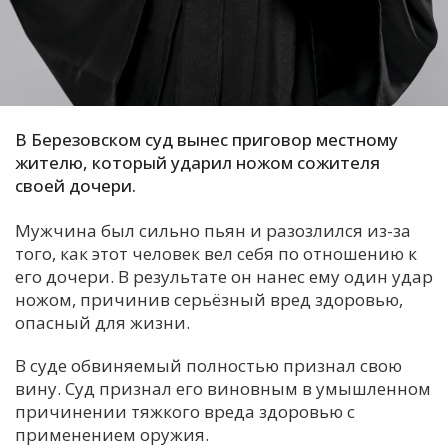
С
Е
И
В Березовском суд вынес приговор местному
Т
жителю, который ударил ножом сожителя
К
своей дочери.
Мужчина был сильно пьян и разозлился из-за
У
того, как этот человек вел себя по отношению к
его дочери. В результате он нанес ему один удар
Х
ножом, причинив серьёзный вред здоровью,
опасный для жизни.
М
Ч
В суде обвиняемый полностью признал свою
Н
вину. Суд признал его виновным в умышленном
Я
причинении тяжкого вреда здоровью с
применением оружия.