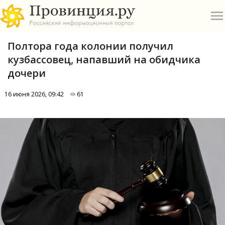
Полтора года колонии получил
кузбассовец, напавший на обидчика
дочери
16 июня 2026, 09:42
61
О
А
П
Б
В
Р