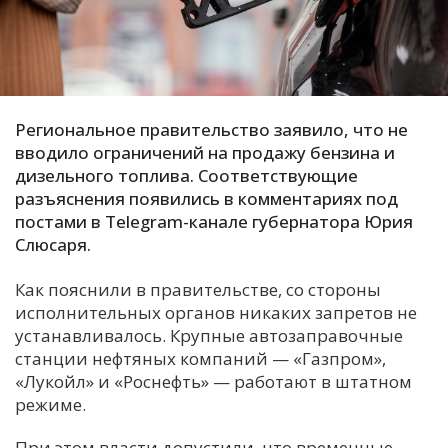
С
Е
И
Региональное правительство заявило, что не
Т
вводило ограничений на продажу бензина и
К
дизельного топлива. Соответствующие
разъяснения появились в комментариях под
постами в Telegram-канале губернатора Юрия
У
Слюсаря.
Как пояснили в правительстве, со стороны
Х
исполнительных органов никаких запретов не
М
устанавливалось. Крупные автозаправочные
Ч
станции нефтяных компаний — «Газпром»,
«Лукойл» и «Роснефть» — работают в штатном
Н
режиме
.
Я
При этом власти допустили, что временные