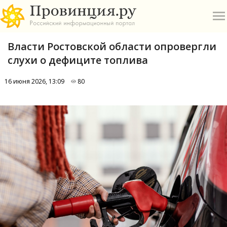
Власти Ростовской области опровергли
слухи о дефиците топлива
16 июня 2026, 13:09
80
О
А
П
Б
В
Р