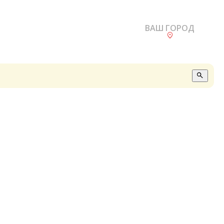
ВАШ ГОРОД
О
А
П
Б
В
Р
С
Е