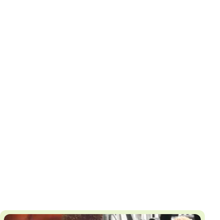
И
Т
К
У
Х
М
Ч
Н
Я