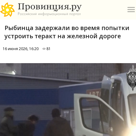
Рыбинца задержали во время попытки
устроить теракт на железной дороге
16 июня 2026, 16:20
81
О
А
П
Б
В
Р