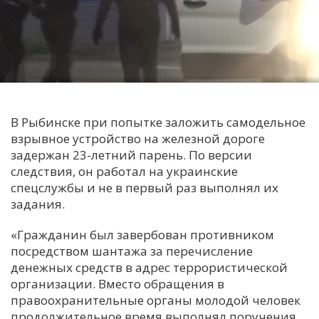
С
Е
И
Т
К
В Рыбинске при попытке заложить самодельное
взрывное устройство на железной дороге
задержан 23-летний парень. По версии
У
следствия, он работал на украинские
спецслужбы и не в первый раз выполнял их
задания.
Х
М
«Гражданин был завербован противником
Ч
посредством шантажа за перечисление
денежных средств в адрес террористической
Н
организации. Вместо обращения в
Я
правоохранительные органы молодой человек
продолжительное время выполнял поручения