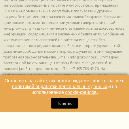
материалы, размещенные на сайте www.province.ru, принадлежат
ООО ИД «Провинция» и не могут быть использованы другими
лицами без письменного разрешения правообладателя. Частичное
цитирование возможно только при условии гиперссылки на сайт
www.province.ru. Редакция не несет ответственности за достоверность
информации, содержащейся в рекламных объявлениях. Сообщения
и комментарии пользователей на сайте размещаются без
предварительного редактирования. Редакция вправе удалить с сайта
указанные сообщения и комментарии, в случае если они нарушают
требования законодательства. E-mail - info@province.ru. Этот адрес
электронной почты защищен от спам-ботов. У вас должен быть
включен JavaScript для просмотра. Tел. +7 495 789 42 70. На
информационном ресурсе применяются рекомендательные
технологии (информационные технологии предоставления
Оставаясь на сайте, вы подтверждаете свое согласие с
информации на основе сбора, систематизации и анализа сведений,
политикой обработки персональных данных
и на
относящихся к предпочтениям пользователей сети "Интернет",
использование
cookie-файлов
.
находящихся на территории Российской Федерации) © ООО ИД
16
«Провинция», 2013 - 2024г.
Понятно