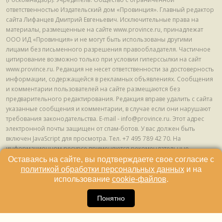
ответственностью Издательский дом «Провинция». Главный редактор
сайта Лифанцев Дмитрий Евгеньевич. Исключительные права на
материалы, размещенные на сайте www.province.ru, принадлежат
ООО ИД «Провинция» и не могут быть использованы другими
лицами без письменного разрешения правообладателя. Частичное
цитирование возможно только при условии гиперссылки на сайт
www.province.ru. Редакция не несет ответственности за достоверность
информации, содержащейся в рекламных объявлениях. Сообщения
и комментарии пользователей на сайте размещаются без
предварительного редактирования. Редакция вправе удалить с сайта
указанные сообщения и комментарии, в случае если они нарушают
требования законодательства. E-mail - info@province.ru. Этот адрес
электронной почты защищен от спам-ботов. У вас должен быть
включен JavaScript для просмотра. Tел. +7 495 789 42 70. На
информационном ресурсе применяются рекомендательные
технологии (информационные технологии предоставления
Оставаясь на сайте, вы подтверждаете свое согласие с
информации на основе сбора, систематизации и анализа сведений,
политикой обработки персональных данных
и на
относящихся к предпочтениям пользователей сети "Интернет",
использование
cookie-файлов
.
находящихся на территории Российской Федерации) © ООО ИД
16
«Провинция», 2013 - 2024г.
Понятно