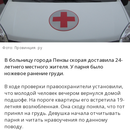
С
Е
И
Т
Фото: Провинция. ру
К
В больницу города Пензы скорая доставила 24-
летнего местного жителя. У парня было
У
ножевое ранение груди.
Х
В ходе проверки правоохранители установили,
что молодой человек вечером вернулся домой
М
подшофе. На пороге квартиры его встретила 19-
Ч
летняя возлюбленная. Она сходу поняла, что тот
Н
принял на грудь. Девушка начала отчитывать
Я
парня и читать нравоучения по данному
поводу.