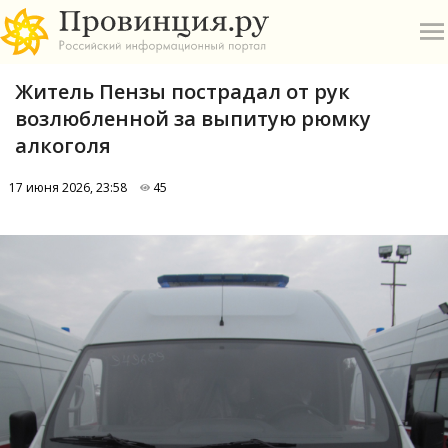
Житель Пензы пострадал от рук
возлюбленной за выпитую рюмку
алкоголя
17 июня 2026, 23:58
45
О
А
П
Б
В
Р