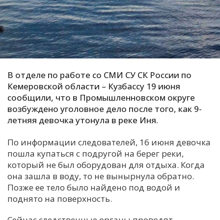
С
Е
И
Т
В отделе по работе со СМИ СУ СК России по
К
Кемеровской области – Кузбассу 19 июня
сообщили, что в Промышленновском округе
возбуждено уголовное дело после того, как 9-
У
летняя девочка утонула в реке Иня.
По информации следователей, 16 июня девочка
Х
пошла купаться с подругой на берег реки,
М
который не был оборудован для отдыха. Когда
Ч
она зашла в воду, то не вынырнула обратно.
Позже ее тело было найдено под водой и
Н
поднято на поверхность.
Я
Сейчас следственные органы проводят