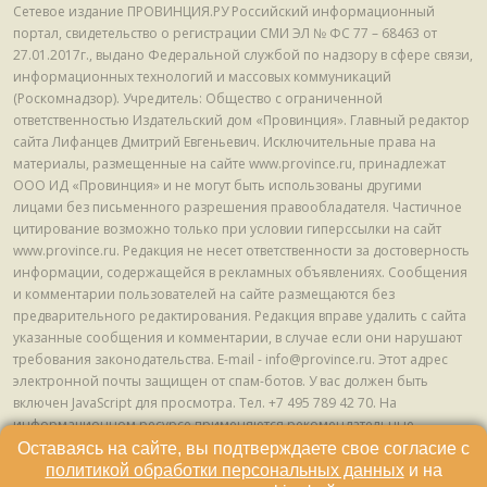
Сетевое издание ПРОВИНЦИЯ.РУ Российский информационный
портал, свидетельство о регистрации СМИ ЭЛ № ФС 77 – 68463 от
27.01.2017г., выдано Федеральной службой по надзору в сфере связи,
информационных технологий и массовых коммуникаций
(Роскомнадзор). Учредитель: Общество с ограниченной
ответственностью Издательский дом «Провинция». Главный редактор
сайта Лифанцев Дмитрий Евгеньевич. Исключительные права на
материалы, размещенные на сайте www.province.ru, принадлежат
ООО ИД «Провинция» и не могут быть использованы другими
лицами без письменного разрешения правообладателя. Частичное
цитирование возможно только при условии гиперссылки на сайт
www.province.ru. Редакция не несет ответственности за достоверность
информации, содержащейся в рекламных объявлениях. Сообщения
и комментарии пользователей на сайте размещаются без
предварительного редактирования. Редакция вправе удалить с сайта
указанные сообщения и комментарии, в случае если они нарушают
требования законодательства. E-mail - info@province.ru. Этот адрес
электронной почты защищен от спам-ботов. У вас должен быть
включен JavaScript для просмотра. Tел. +7 495 789 42 70. На
информационном ресурсе применяются рекомендательные
технологии (информационные технологии предоставления
Оставаясь на сайте, вы подтверждаете свое согласие с
информации на основе сбора, систематизации и анализа сведений,
политикой обработки персональных данных
и на