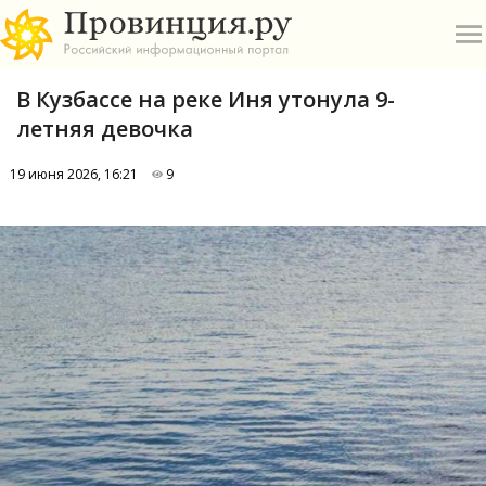
В Кузбассе на реке Иня утонула 9-
летняя девочка
19 июня 2026, 16:21
9
О
А
П
Б
В
Р