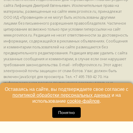
сайта Лифанцев Дмитрий Евгеньевич. Исключительные права на
материалы, размещенные на сайте www.province.ru, принадлежат
ООО ИД «Провинция» и не могут быть использованы другими
лицами без письменного разрешения правообладателя. Частичное
цитирование возможно только при условии гиперссылки на сайт
www.province.ru. Редакция не несет ответственности за достоверность
информации, содержащейся в рекламных объявлениях. Сообщения
и комментарии пользователей на сайте размещаются без
предварительного редактирования. Редакция вправе удалить с сайта
указанные сообщения и комментарии, в случае если они нарушают
требования законодательства. E-mail - info@province.ru. Этот адрес
электронной почты защищен от спам-ботов. У вас должен быть
включен JavaScript для просмотра. Tел. +7 495 789 42 70. На
информационном ресурсе применяются рекомендательные
технологии (информационные технологии предоставления
Оставаясь на сайте, вы подтверждаете свое согласие с
информации на основе сбора, систематизации и анализа сведений,
политикой обработки персональных данных
и на
относящихся к предпочтениям пользователей сети "Интернет",
использование
cookie-файлов
.
находящихся на территории Российской Федерации) © ООО ИД
16
«Провинция», 2013 - 2024г.
Понятно