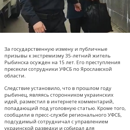
С
Е
И
Т
За государственную измену и публичные
К
призывы к экстремизму 35-летний житель
Рыбинска осужден на 15 лет. Его преступления
пресекли сотрудники УФСБ по Ярославской
У
области.
Х
Следствие установило, что в прошлом году
М
рыбинец, являясь сторонником украинских
идей, разместил в интернете комментарий,
Ч
попадающий под уголовную статью. Кроме того,
Н
сообщили в пресс-службе регионального УФСБ,
Я
подсудимый сотрудничал с управлением
украинской разведки и собирал для