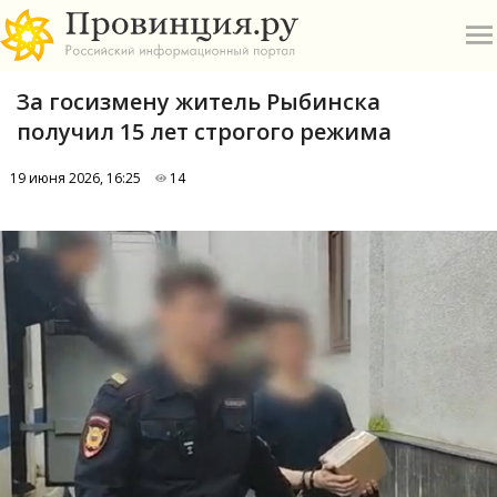
За госизмену житель Рыбинска
получил 15 лет строгого режима
19 июня 2026, 16:25
14
О
А
П
Б
В
Р