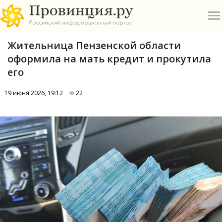
Жительница Пензенской области
оформила на мать кредит и прокутила
его
19 июня 2026, 19:12
22
О
А
П
Б
В
Р