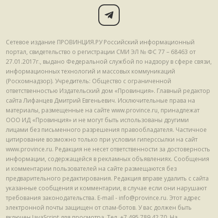
Сетевое издание ПРОВИНЦИЯ.РУ Российский информационный
портал, свидетельство о регистрации СМИ ЭЛ № ФС 77 – 68463 от
27.01.2017г., выдано Федеральной службой по надзору в сфере связи,
информационных технологий и массовых коммуникаций
(Роскомнадзор). Учредитель: Общество с ограниченной
ответственностью Издательский дом «Провинция». Главный редактор
сайта Лифанцев Дмитрий Евгеньевич. Исключительные права на
материалы, размещенные на сайте www.province.ru, принадлежат
ООО ИД «Провинция» и не могут быть использованы другими
лицами без письменного разрешения правообладателя. Частичное
цитирование возможно только при условии гиперссылки на сайт
www.province.ru. Редакция не несет ответственности за достоверность
информации, содержащейся в рекламных объявлениях. Сообщения
и комментарии пользователей на сайте размещаются без
предварительного редактирования. Редакция вправе удалить с сайта
указанные сообщения и комментарии, в случае если они нарушают
требования законодательства. E-mail - info@province.ru. Этот адрес
электронной почты защищен от спам-ботов. У вас должен быть
включен JavaScript для просмотра. Tел. +7 495 789 42 70. На