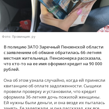
С
Е
И
Т
Фото: Провинция. ру
К
В полицию ЗАТО Заречный Пензенской области
с заявлением об обмане обратилась 66-летняя
местная жительница. Пенсионерка рассказала,
У
что кто-то на ее имя оформил кредит на 90 000
рублей.
Х
М
Она об этом узнала случайно, когда ей принесли
Ч
квитанцию об оплате задолженности. Сыщики
провели проверку и установили, что кредит
Н
оформила 36-летняя дочь пожилой женщины.
Я
Ей нужны были деньги, и она везде их пыталась
занять. Ее задержали, и она рассказал, как все