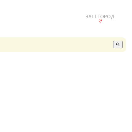
ВАШ ГОРОД
О
А
П
Б
В
Р
С
Е