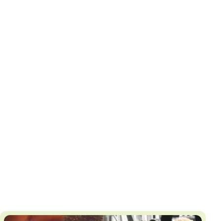
И
Т
К
У
Х
М
Ч
Н
Я