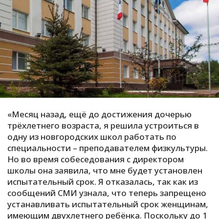
С
Е
И
Т
К
«Месяц назад, ещё до достижения дочерью
У
трёхлетнего возраста, я решила устроиться в
одну из новгородских школ работать по
Х
специальности – преподавателем физкультуры.
Но во время собеседования с директором
М
школы она заявила, что мне будет установлен
Ч
испытательный срок. Я отказалась, так как из
Н
сообщений СМИ узнала, что теперь запрещено
Я
устанавливать испытательный срок женщинам,
имеющим двухлетнего ребёнка. Поскольку до 1