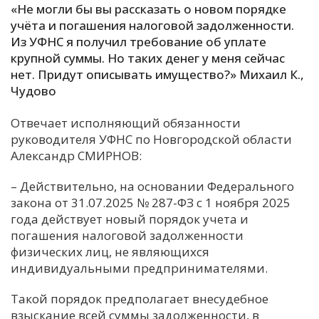
«Не могли бы вы рассказать о новом порядке
С
учёта и погашения налоговой задолженности.
Из УФНС я получил требование об уплате
Е
крупной суммы. Но таких денег у меня сейчас
нет. Придут описывать имущество?» Михаил К.,
И
Чудово
Т
К
Отвечает исполняющий обязанности
руководителя УФНС по Новгородской области
Александр СМИРНОВ:
У
– Действительно, на основании Федерального
закона от 31.07.2025 № 287-ФЗ с 1 ноября 2025
Х
года действует новый порядок учета и
М
погашения налоговой задолженности
Ч
физических лиц, не являющихся
индивидуальными предпринимателями.
Н
Я
Такой порядок предполагает внесудебное
взыскание всей суммы задолженности, в