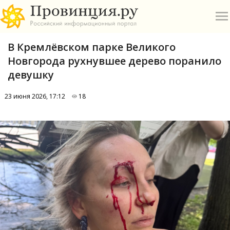
В Кремлёвском парке Великого
Новгорода рухнувшее дерево поранило
девушку
23 июня 2026, 17:12
18
О
А
П
Б
В
Р