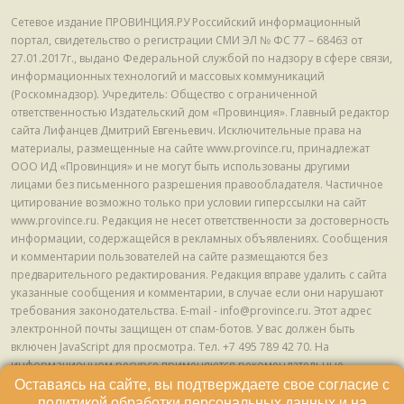
Сетевое издание ПРОВИНЦИЯ.РУ Российский информационный
портал, свидетельство о регистрации СМИ ЭЛ № ФС 77 – 68463 от
27.01.2017г., выдано Федеральной службой по надзору в сфере связи,
информационных технологий и массовых коммуникаций
(Роскомнадзор). Учредитель: Общество с ограниченной
ответственностью Издательский дом «Провинция». Главный редактор
сайта Лифанцев Дмитрий Евгеньевич. Исключительные права на
материалы, размещенные на сайте www.province.ru, принадлежат
ООО ИД «Провинция» и не могут быть использованы другими
лицами без письменного разрешения правообладателя. Частичное
цитирование возможно только при условии гиперссылки на сайт
www.province.ru. Редакция не несет ответственности за достоверность
информации, содержащейся в рекламных объявлениях. Сообщения
и комментарии пользователей на сайте размещаются без
предварительного редактирования. Редакция вправе удалить с сайта
указанные сообщения и комментарии, в случае если они нарушают
требования законодательства. E-mail - info@province.ru. Этот адрес
электронной почты защищен от спам-ботов. У вас должен быть
включен JavaScript для просмотра. Tел. +7 495 789 42 70. На
информационном ресурсе применяются рекомендательные
технологии (информационные технологии предоставления
Оставаясь на сайте, вы подтверждаете свое согласие с
информации на основе сбора, систематизации и анализа сведений,
политикой обработки персональных данных
и на