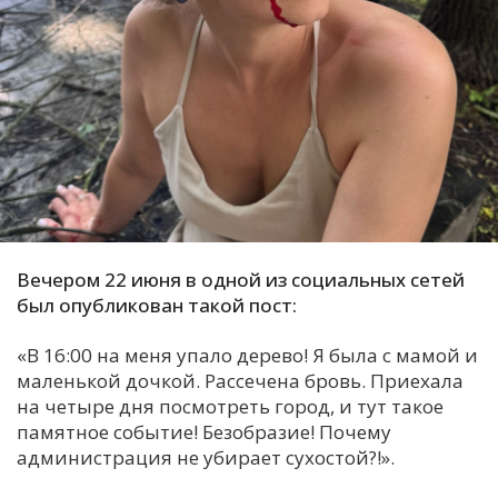
С
Е
И
Т
К
У
Вечером 22 июня в одной из социальных сетей
был опубликован такой пост:
Х
«В 16:00 на меня упало дерево! Я была с мамой и
М
маленькой дочкой. Рассечена бровь. Приехала
Ч
на четыре дня посмотреть город, и тут такое
Н
памятное событие! Безобразие! Почему
Я
администрация не убирает сухостой?!».