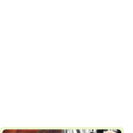
И
Т
К
У
Х
М
Ч
Н
Я