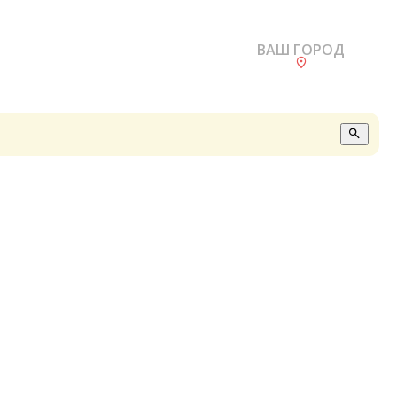
ВАШ ГОРОД
О
А
П
Б
В
Р
С
Е