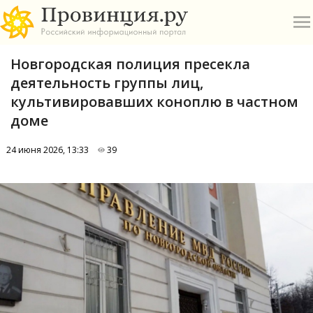
Новгородская полиция пресекла
деятельность группы лиц,
культивировавших коноплю в частном
доме
О
24 июня 2026, 13:33
39
А
П
Б
В
Р