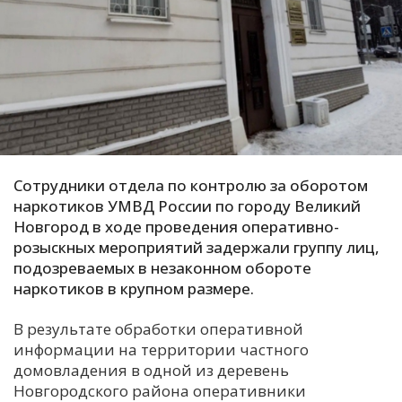
С
Е
И
Т
К
Сотрудники отдела по контролю за оборотом
наркотиков УМВД России по городу Великий
У
Новгород в ходе проведения оперативно-
розыскных мероприятий задержали группу лиц,
Х
подозреваемых в незаконном обороте
наркотиков в крупном размере.
М
Ч
В результате обработки оперативной
Н
информации на территории частного
Я
домовладения в одной из деревень
Новгородского района оперативники