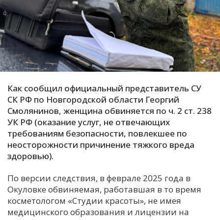
С
Е
И
Т
К
Как сообщил официальный представитель СУ
СК РФ по Новгородской области Георгий
Смолянинов, женщина обвиняется по ч. 2 ст. 238
У
УК РФ (оказание услуг, не отвечающих
требованиям безопасности, повлекшее по
неосторожности причинение тяжкого вреда
Х
здоровью).
М
Ч
По версии следствия, в феврале 2025 года в
Н
Окуловке обвиняемая, работавшая в то время
Я
косметологом «Студии красоты», не имея
медицинского образования и лицензии на