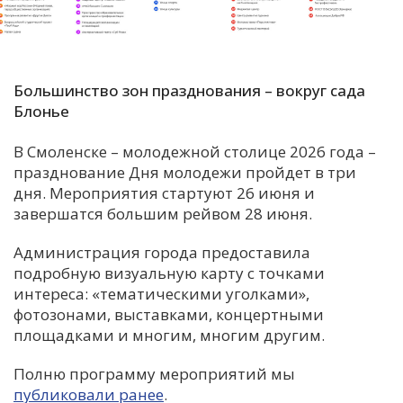
С
Е
Большинство зон празднования – вокруг сада
И
Блонье
Т
В Смоленске – молодежной столице 2026 года –
К
празднование Дня молодежи пройдет в три
дня. Мероприятия стартуют 26 июня и
завершатся большим рейвом 28 июня.
У
Администрация города предоставила
Х
подробную визуальную карту с точками
М
интереса: «тематическими уголками»,
фотозонами, выставками, концертными
Ч
площадками и многим, многим другим.
Н
Я
Полню программу мероприятий мы
публиковали ранее
.