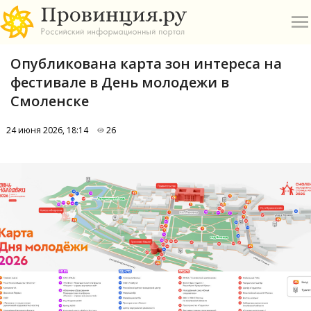
Опубликована карта зон интереса на
фестивале в День молодежи в
Смоленске
24 июня 2026, 18:14
26
О
А
П
Б
В
Р