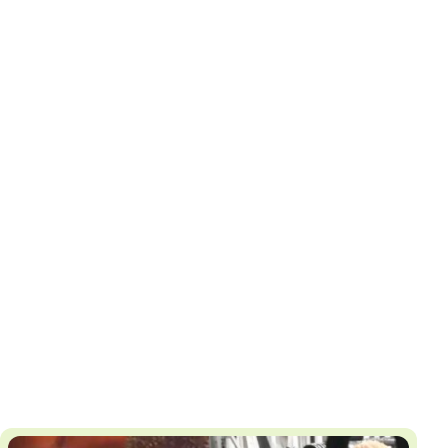
И
Т
К
У
Х
М
Ч
Н
Я