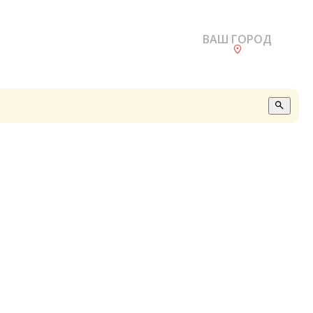
ВАШ ГОРОД
О
А
П
Б
В
Р
С
Е