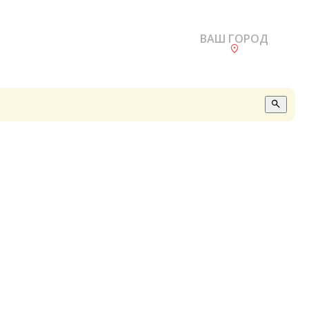
ВАШ ГОРОД
О
А
П
Б
В
Р
С
Е