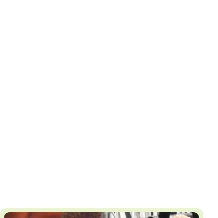
И
Т
К
У
Х
М
Ч
Н
Я