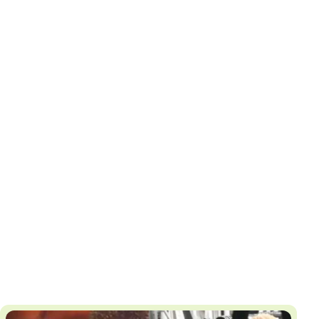
И
Т
К
У
Х
М
Ч
Н
Я