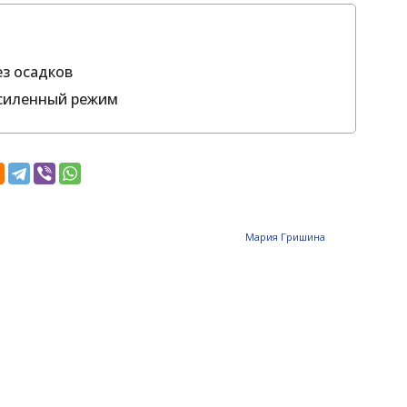
ез осадков
усиленный режим
Мария Гришина