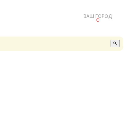
ВАШ ГОРОД
О
А
П
Б
В
Р
С
Е