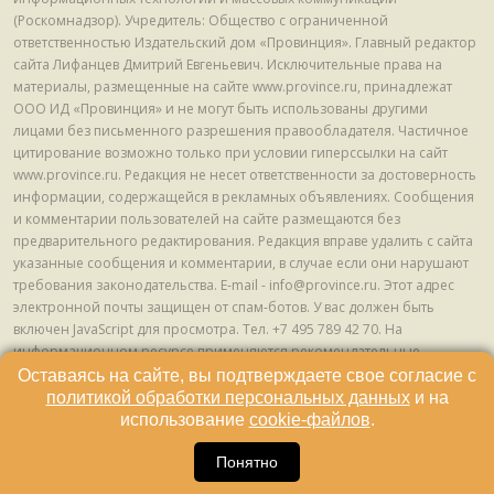
(Роскомнадзор). Учредитель: Общество с ограниченной
ответственностью Издательский дом «Провинция». Главный редактор
сайта Лифанцев Дмитрий Евгеньевич. Исключительные права на
материалы, размещенные на сайте www.province.ru, принадлежат
ООО ИД «Провинция» и не могут быть использованы другими
лицами без письменного разрешения правообладателя. Частичное
цитирование возможно только при условии гиперссылки на сайт
www.province.ru. Редакция не несет ответственности за достоверность
информации, содержащейся в рекламных объявлениях. Сообщения
и комментарии пользователей на сайте размещаются без
предварительного редактирования. Редакция вправе удалить с сайта
указанные сообщения и комментарии, в случае если они нарушают
требования законодательства. E-mail - info@province.ru. Этот адрес
электронной почты защищен от спам-ботов. У вас должен быть
включен JavaScript для просмотра. Tел. +7 495 789 42 70. На
информационном ресурсе применяются рекомендательные
технологии (информационные технологии предоставления
Оставаясь на сайте, вы подтверждаете свое согласие с
информации на основе сбора, систематизации и анализа сведений,
политикой обработки персональных данных
и на
относящихся к предпочтениям пользователей сети "Интернет",
использование
cookie-файлов
.
находящихся на территории Российской Федерации) © ООО ИД
16
«Провинция», 2013 - 2024г.
Понятно