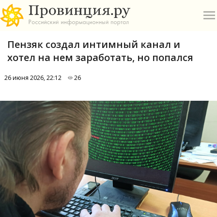
Пензяк создал интимный канал и
хотел на нем заработать, но попался
26 июня 2026, 22:12
26
О
А
П
Б
В
Р