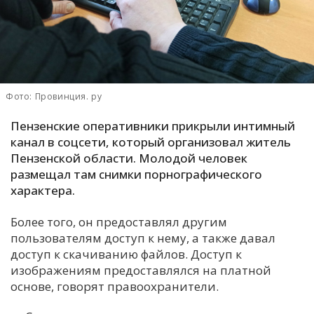
С
Е
И
Фото: Провинция. ру
Т
К
Пензенские оперативники прикрыли интимный
канал в соцсети, который организовал житель
Пензенской области. Молодой человек
У
размещал там снимки порнографического
характера.
Х
Более того, он предоставлял другим
М
пользователям доступ к нему, а также давал
Ч
доступ к скачиванию файлов. Доступ к
Н
изображениям предоставлялся на платной
Я
основе, говорят правоохранители.