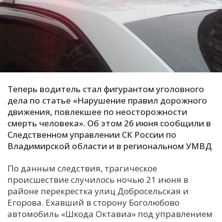
С
Е
И
Т
К
Теперь водитель стал фигурантом уголовного
дела по статье «Нарушение правил дорожного
движения, повлекшее по неосторожности
У
смерть человека». Об этом 26 июня сообщили в
Следственном управлении СК России по
Владимирской области и в региональном УМВД
Х
М
По данным следствия, трагическое
Ч
происшествие случилось ночью 21 июня в
Н
районе перекрестка улиц Добросельская и
Я
Егорова. Ехавший в сторону Боголюбово
автомобиль «Шкода Октавиа» под управлением