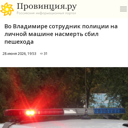
Во Владимире сотрудник полиции на
личной машине насмерть сбил
пешехода
28 июня 2026, 19:53
31
О
А
П
Б
В
Р