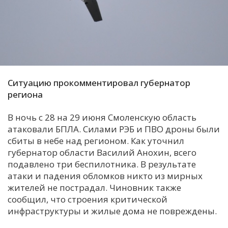
С
Е
И
Т
Ситуацию прокомментировал губернатор
К
региона
В ночь с 28 на 29 июня Смоленскую область
У
атаковали БПЛА. Силами РЭБ и ПВО дроны были
сбиты в небе над регионом. Как уточнил
Х
губернатор области Василий Анохин, всего
подавлено три беспилотника. В результате
М
атаки и падения обломков никто из мирных
Ч
жителей не пострадал. Чиновник также
Н
сообщил, что строения критической
Я
инфраструктуры и жилые дома не повреждены.