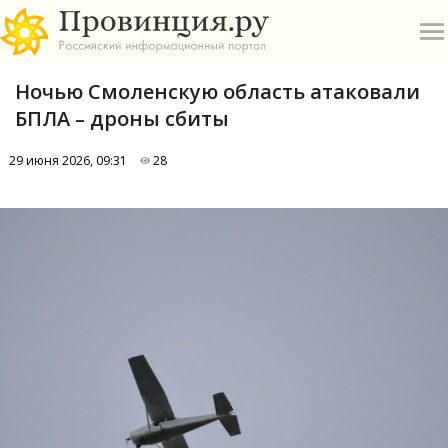
Ночью Смоленскую область атаковали
БПЛА – дроны сбиты
29 июня 2026, 09:31
28
О
А
П
Б
В
Р