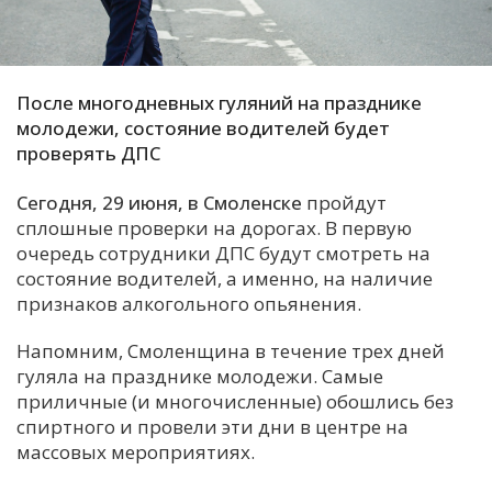
С
Е
После многодневных гуляний на празднике
И
молодежи, состояние водителей будет
проверять ДПС
Т
К
Сегодня, 29 июня, в Смоленске
пройдут
сплошные проверки на дорогах. В первую
очередь сотрудники ДПС будут смотреть на
У
состояние водителей, а именно, на наличие
признаков алкогольного опьянения.
Х
Напомним, Смоленщина в течение трех дней
М
гуляла на празднике молодежи. Самые
Ч
приличные (и многочисленные) обошлись без
Н
спиртного и провели эти дни в центре на
Я
массовых мероприятиях.