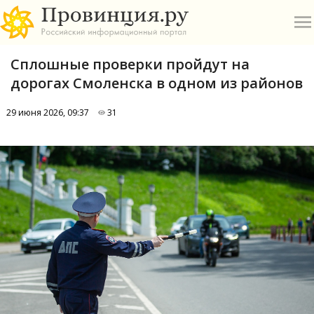
Сплошные проверки пройдут на
дорогах Смоленска в одном из районов
29 июня 2026, 09:37
31
О
А
П
Б
В
Р