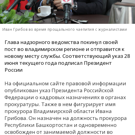
С
Е
Иван Грибов во время прощального чаепития с журналистами
И
Глава надзорного ведомства покинул своей
Т
пост во владимирском регионе и отправится к
К
новому месту службы. Соответствующий указ 28
июня текущего года подписал Президент
России
У
На официальном сайте правовой информации
Х
опубликован указ Президента Российской
Федерации о кадровых назначениях в органах
М
прокуратуры. Также в нем фигурирует имя
Ч
прокурора Владимирской области Ивана
Н
Грибова. Он назначен на должность прокурора
Я
Республики Башкортостан и одновременно
освобожден от занимаемой должности во